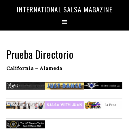
Saltar
Saltar
INTERNATIONAL SALSA MAGAZINE
a
al
la
contenido
navegación
principal
principal
Prueba Directorio
California – Alameda