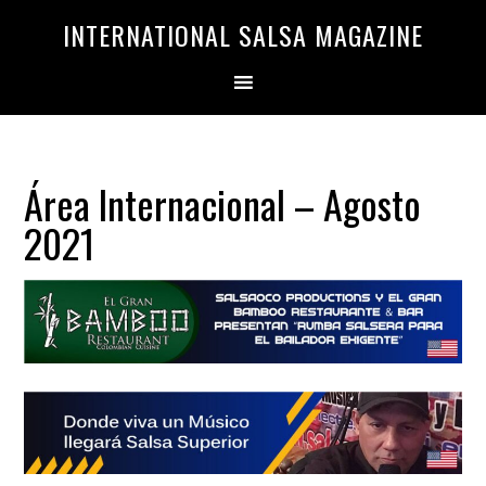
Saltar
Saltar
INTERNATIONAL SALSA MAGAZINE
a
al
la
contenido
navegación
principal
principal
Área Internacional – Agosto
2021