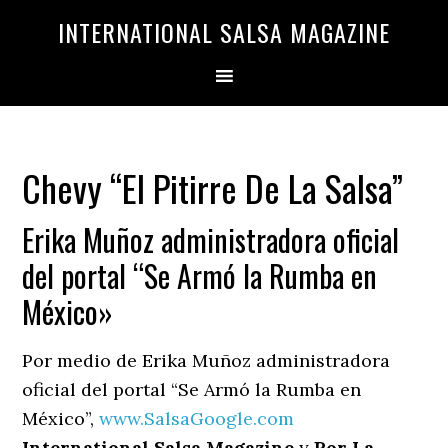
Saltar
Saltar
INTERNATIONAL SALSA MAGAZINE
a
al
la
contenido
navegación
principal
principal
Chevy “El Pitirre De La Salsa”
Erika Muñoz administradora oficial
del portal “Se Armó la Rumba en
México»
Por medio de Erika Muñoz administradora
oficial del portal “Se Armó la Rumba en
México”,
www.SalsaGoogle.com
International Salsa Magazine
y
Por La