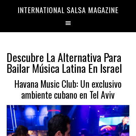
Saltar
Saltar
INTERNATIONAL SALSA MAGAZINE
a
al
la
contenido
navegación
principal
principal
Descubre La Alternativa Para
Bailar Música Latina En Israel
Havana Music Club: Un exclusivo
ambiente cubano en Tel Aviv