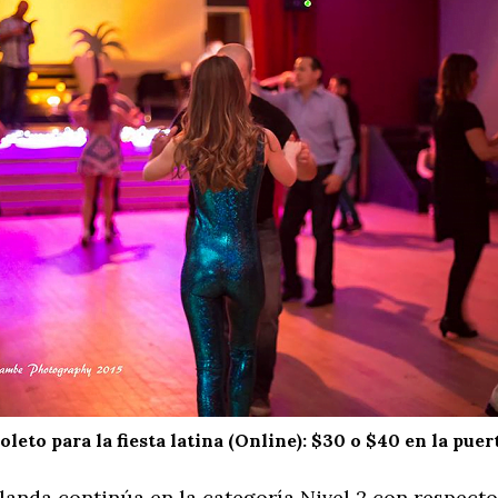
oleto para la fiesta latina (Online): $30 o $40 en la puer
anda continúa en la categoría Nivel 2 con respecto