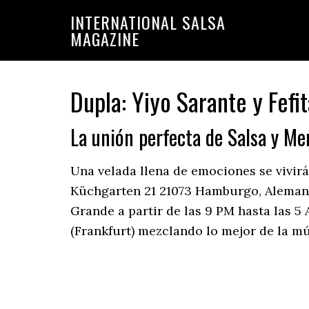
Saltar
Saltar
INTERNATIONAL SALSA
a
al
MAGAZINE
la
contenido
navegación
principal
principal
Dupla: Yiyo Sarante y Fefi
La unión perfecta de Salsa y Me
Una velada llena de emociones se vivir
Küchgarten 21 21073 Hamburgo, Alemania
Grande a partir de las 9 PM hasta las 5
(Frankfurt) mezclando lo mejor de la mú