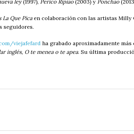
 nueva ley
(1997),
Perico Ripiao
(2003) y
Ponchao
(2013
s La Que Pica
en colaboración con las artistas Mill
s seguidores.
com/viejafefard
ha grabado aproximadamente más de
ar inglés, O te menea o te apea
. Su última producci