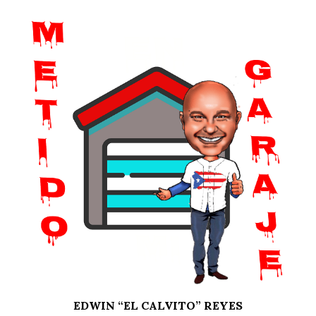
EDWIN “EL CALVITO” REYES