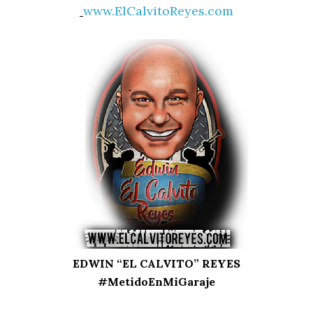
www.ElCalvitoReyes.com
EDWIN “EL CALVITO” REYES
#MetidoEnMiGaraje