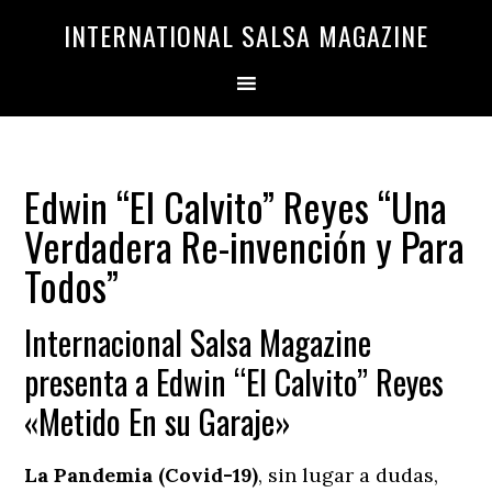
Saltar
Saltar
INTERNATIONAL SALSA MAGAZINE
a
al
la
contenido
navegación
principal
principal
Edwin “El Calvito” Reyes “Una
Verdadera Re-invención y Para
Todos”
Internacional Salsa Magazine
presenta a Edwin “El Calvito” Reyes
«Metido En su Garaje»
La Pandemia (Covid-19)
, sin lugar a dudas,