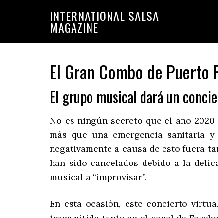
Saltar
Saltar
INTERNATIONAL SALSA
a
al
MAGAZINE
la
contenido
navegación
principal
principal
El Gran Combo de Puerto R
El grupo musical dará un concie
No es ningún secreto que el año 2020
más que una emergencia sanitaria y 
negativamente a causa de esto fuera tan
han sido cancelados debido a la delica
musical a “improvisar”.
En esta ocasión, este concierto virtu
transmitido tanto en el canal de Face