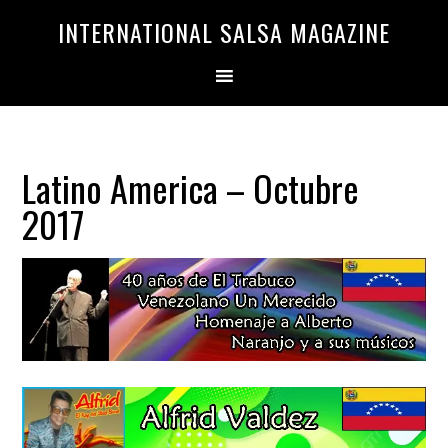
Saltar
Saltar
INTERNATIONAL SALSA MAGAZINE
a
al
la
contenido
navegación
principal
principal
Latino America – Octubre
2017