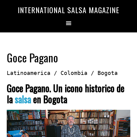
Saltar
Saltar
INTERNATIONAL SALSA MAGAZINE
a
al
la
contenido
navegación
principal
principal
Goce Pagano
Latinoamerica / Colombia / Bogota
Goce Pagano. Un icono historico de
la
salsa
en Bogota