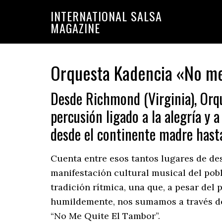
Saltar
Saltar
INTERNATIONAL SALSA
a
al
MAGAZINE
la
contenido
navegación
principal
principal
Orquesta Kadencia «No me
Desde Richmond (Virginia), Orq
percusión ligado a la alegría y a
desde el continente madre hast
Cuenta entre esos tantos lugares de dest
manifestación cultural musical del pobl
tradición rítmica, una que, a pesar del 
humildemente, nos sumamos a través de 
“No Me Quite El Tambor”.