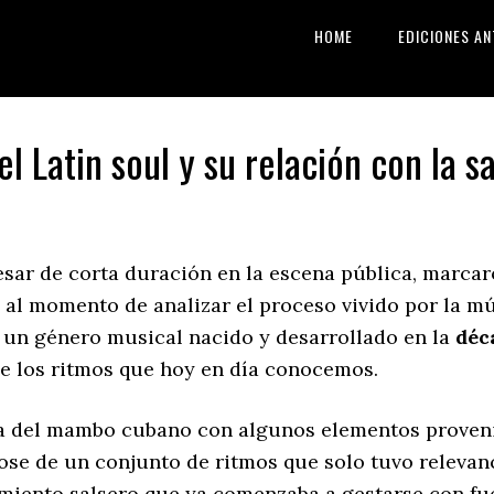
HOME
EDICIONES AN
l Latin soul y su relación con la s
sar de corta duración en la escena pública, marcaro
l momento de analizar el proceso vivido por la mú
 un género musical nacido y desarrollado en la
déc
de los ritmos que hoy en día conocemos.
cla del mambo cubano con algunos elementos proveni
ándose de un conjunto de ritmos que solo tuvo releva
miento salsero que ya comenzaba a gestarse con fue