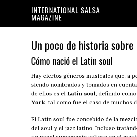
Saltar
Saltar
INTERNATIONAL SALSA
a
al
MAGAZINE
la
contenido
navegación
principal
principal
Un poco de historia sobre e
Cómo nació el Latin soul
Hay ciertos géneros musicales que, a pe
siendo nombrados y tomados en cuenta a
de ellos es el
Latin soul
, definido como
York
, tal como fue el caso de muchos 
El Latin soul fue concebido de la mez
del soul y el jazz latino. Incluso trat
un papel sumamente valioso en el movi