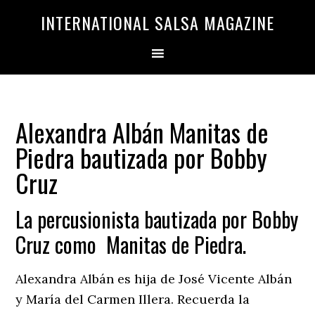
Saltar
Saltar
INTERNATIONAL SALSA MAGAZINE
a
al
la
contenido
navegación
principal
principal
Alexandra Albán Manitas de
Piedra bautizada por Bobby
Cruz
La percusionista bautizada por Bobby
Cruz como Manitas de Piedra.
Alexandra Albán es hija de José Vicente Albán
y María del Carmen Illera. Recuerda la