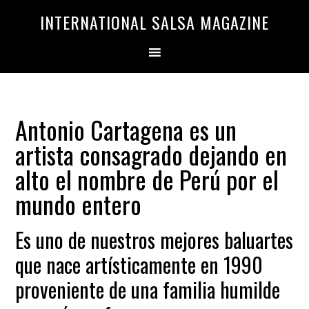
Saltar
Saltar
INTERNATIONAL SALSA MAGAZINE
a
al
la
contenido
navegación
principal
principal
Antonio Cartagena es un
artista consagrado dejando en
alto el nombre de Perú por el
mundo entero
Es uno de nuestros mejores baluartes
que nace artísticamente en 1990
proveniente de una familia humilde