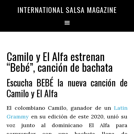
Saltar
Saltar
INTERNATIONAL SALSA MAGAZINE
a
al
la
contenido
navegación
principal
principal
Camilo y El Alfa estrenan
“Bebé”, canción de bachata
Escucha BEBÉ la nueva canción de
Camilo y El Alfa
El colombiano Camilo, ganador de un
Latin
Grammy
en su edición de este 2020, unió su
voz junto al dominicano El Alfa para
sorprender con una bachata llena de