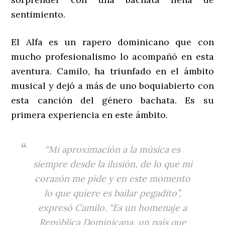
sentimiento.
El Alfa es un rapero dominicano que con
mucho profesionalismo lo acompañó en esta
aventura. Camilo, ha triunfado en el ámbito
musical y dejó a más de uno boquiabierto con
esta canción del género bachata. Es su
primera experiencia en este ámbito.
“Mi aproximación a la música es
siempre desde la ilusión, de lo que mi
corazón me pide y en este momento
lo que quiere es bailar pegadito”,
expresó Camilo. “Es un homenaje a
República Dominicana, un país que