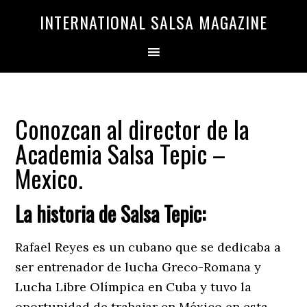
Saltar
Saltar
INTERNATIONAL SALSA MAGAZINE
a
al
la
contenido
navegación
principal
principal
Conozcan al director de la
Academia Salsa Tepic –
Mexico.
La historia de Salsa Tepic:
Rafael Reyes es un cubano que se dedicaba a
ser entrenador de lucha Greco-Romana y
Lucha Libre Olímpica en Cuba y tuvo la
oportunidad de trabajar en México en esta