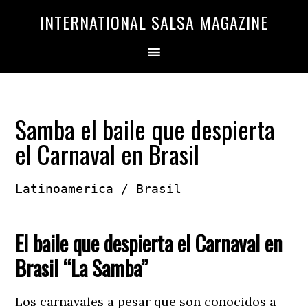
Saltar
Saltar
INTERNATIONAL SALSA MAGAZINE
a
al
la
contenido
navegación
principal
principal
Samba el baile que despierta
el Carnaval en Brasil
Latinoamerica / Brasil

El baile que despierta el Carnaval en
Brasil
“La Samba”
Los carnavales a pesar que son conocidos a