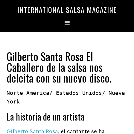
Saltar
Saltar
INTERNATIONAL SALSA MAGAZINE
a
al
la
contenido
navegación
principal
principal
Gilberto Santa Rosa El
Caballero de la salsa nos
deleita con su nuevo disco.
Norte America/ Estados Unidos/ Nueva 
York
La historia de un artista
Gilberto Santa Rosa
, el cantante se ha