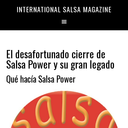
Saltar
Saltar
INTERNATIONAL SALSA MAGAZINE
a
al
la
contenido
navegación
principal
principal
El desafortunado cierre de
Salsa Power y su gran legado
Qué hacía Salsa Power