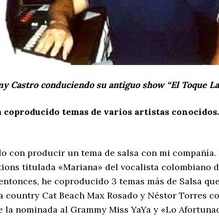
y Castro conduciendo su antiguo show “El Toque La
coproducido temas de varios artistas conocidos
ado con producir un tema de salsa con mi compañía. 
ions titulada «Mariana» del vocalista colombiano d
e entonces, he coproducido 3 temas más de Salsa q
sta country Cat Beach Max Rosado y Néstor Torres c
de la nominada al Grammy Miss YaYa y «Lo Afortuna