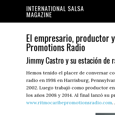
Saltar
Saltar
INTERNATIONAL SALSA
a
al
MAGAZINE
la
contenido
navegación
principal
principal
El empresario, productor 
Promotions Radio
Jimmy Castro y su estación de 
Hemos tenido el placer de conversar c
radio en 1998 en Harrisburg, Pennsylva
2002. Luego trabajó como productor en
los años 2008 y 2014. Al final lanzó su
www.ritmocaribepromotionsradio.com
.