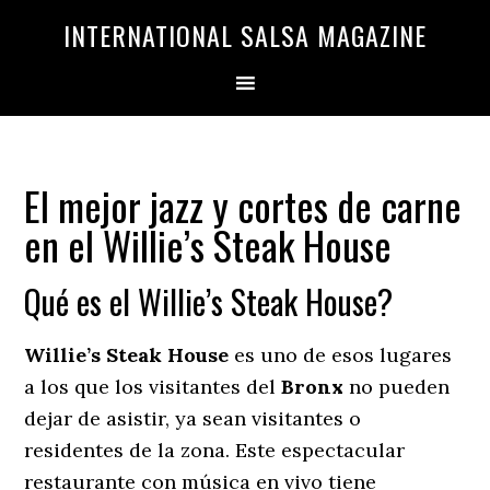
Saltar
Saltar
INTERNATIONAL SALSA MAGAZINE
a
al
la
contenido
navegación
principal
principal
El mejor jazz y cortes de carne
en el Willie’s Steak House
Qué es el Willie’s Steak House?
Willie’s Steak House
es uno de esos lugares
a los que los visitantes del
Bronx
no pueden
dejar de asistir, ya sean visitantes o
residentes de la zona. Este espectacular
restaurante con música en vivo tiene