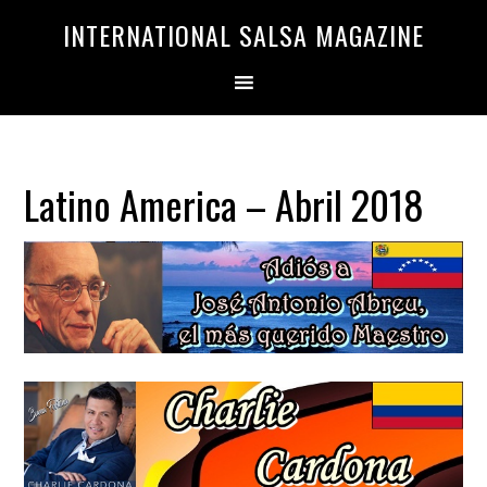
Saltar
Saltar
INTERNATIONAL SALSA MAGAZINE
a
al
la
contenido
navegación
principal
principal
Latino America – Abril 2018