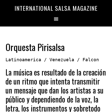
Saltar
Saltar
INTERNATIONAL SALSA MAGAZINE
a
al
la
contenido
navegación
principal
principal
Orquesta Pirisalsa
Latinoamerica / Venezuela / Falcon
La música es resultado de la creación
de un ritmo que intenta transmitir
un mensaje que dan los artistas a su
público y dependiendo de la voz, la
letra, los instrumentos y sobretodo