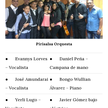
Pirisalsa Orquesta
● Evannys Lorves
● Daniel Peña –
– Vocalista
Campana de mano
● José Amundarai
● Bongo Wullian
– Vocalista
Álvarez – Piano
● Yerli Lugo –
● Javier Gómez bajo