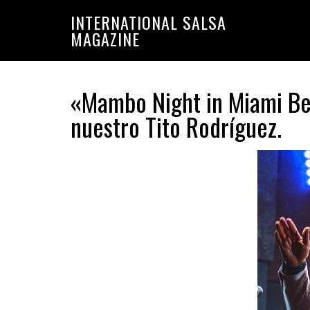
Saltar
Saltar
INTERNATIONAL SALSA
a
al
MAGAZINE
la
contenido
navegación
principal
principal
«Mambo Night in Miami Beac
nuestro Tito Rodríguez.