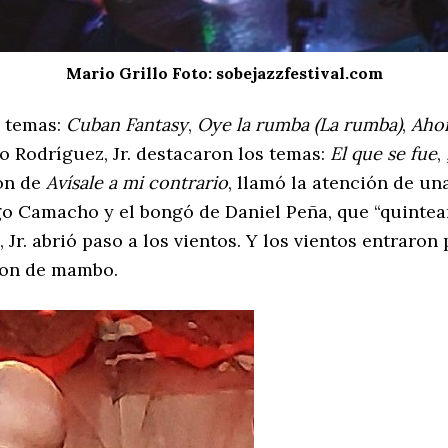
Mario Grillo Foto: sobejazzfestival.com
s temas:
Cuban Fantasy
,
Oye la rumba (La rumba)
,
Ahor
to Rodríguez, Jr. destacaron los temas:
El que se fue
,
ión de
Avísale a mi contrario
, llamó la atención de un
go Camacho y el bongó de Daniel Peña, que “quintea
 Jr. abrió paso a los vientos. Y los vientos entraro
son de mambo.