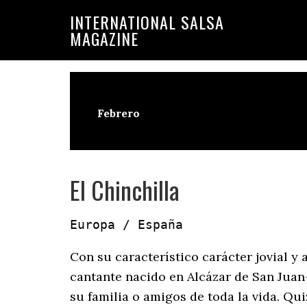
Saltar
Saltar
INTERNATIONAL SALSA
a
al
MAGAZINE
la
contenido
navegación
principal
principal
Febrero
El Chinchilla
Europa / España
Con su característico carácter jovial y
cantante nacido en Alcázar de San Juan
su familia o amigos de toda la vida. Qui