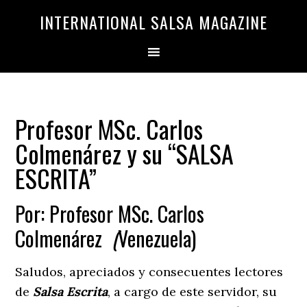
Saltar
Saltar
INTERNATIONAL SALSA MAGAZINE
a
al
la
contenido
navegación
principal
principal
Profesor MSc. Carlos
Colmenárez y su “SALSA
ESCRITA”
Por: Profesor MSc. Carlos
Colmenárez
(
Venezuela)
Saludos, apreciados y consecuentes lectores
de
Salsa Escrita
, a cargo de este servidor, su