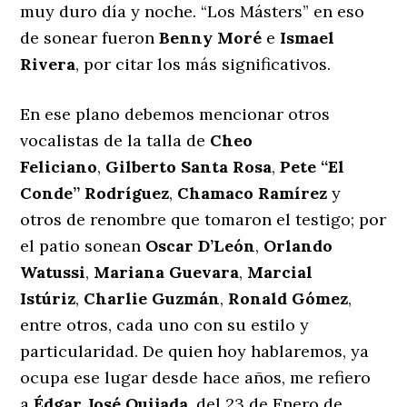
muy duro día y noche. “Los Másters” en eso
de sonear fueron
Benny Moré
e
Ismael
Rivera
, por citar los más significativos.
En ese plano debemos mencionar otros
vocalistas de la talla de
Cheo
Feliciano
,
Gilberto Santa Rosa
,
Pete “El
Conde” Rodríguez
,
Chamaco Ramírez
y
otros de renombre que tomaron el testigo; por
el patio sonean
Oscar D’León
,
Orlando
Watussi
,
Mariana Guevara
,
Marcial
Istúriz
,
Charlie Guzmán
,
Ronald Gómez
,
entre otros, cada uno con su estilo y
particularidad. De quien hoy hablaremos, ya
ocupa ese lugar desde hace años, me refiero
a
Édgar José Quijada
, del 23 de Enero de