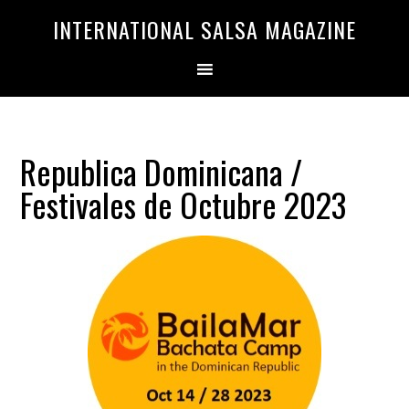
Saltar
Saltar
INTERNATIONAL SALSA MAGAZINE
a
al
la
contenido
navegación
principal
principal
Republica Dominicana /
Festivales de Octubre 2023