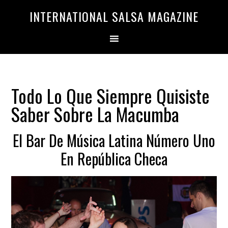
Saltar
Saltar
INTERNATIONAL SALSA MAGAZINE
a
al
la
contenido
navegación
principal
principal
Todo Lo Que Siempre Quisiste
Saber Sobre La Macumba
El Bar De Música Latina Número Uno
En República Checa