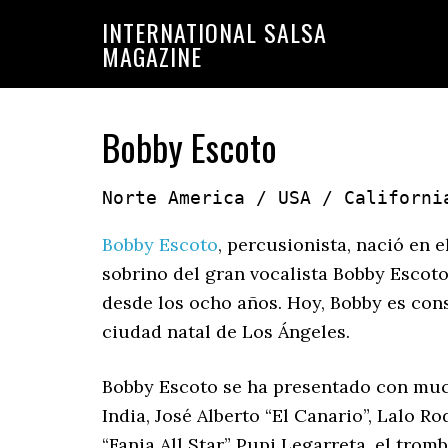
Saltar
Saltar
INTERNATIONAL SALSA
a
al
MAGAZINE
la
contenido
navegación
principal
principal
Bobby Escoto
Norte America / USA / Californi
Bobby Escoto
, percusionista, nació en 
sobrino del gran vocalista Bobby Escoto
desde los ocho años. Hoy, Bobby es cons
ciudad natal de Los Ángeles.
Bobby Escoto se ha presentado con muc
India, José Alberto “El Canario”, Lalo 
“Fania All Star” Pupi Legarreta, el trom