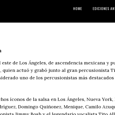
HOME
EDICIONES AN
a
el este de Los Ángeles, de ascendencia mexicana y p
, quien actuó y grabó junto al gran percusionista T
iderado uno de los percusionistas más destacados e
hos íconos de la salsa en Los Ángeles, Nueva York,
Rodríguez, Domingo Quiñonez, Menique, Camilo Azuquit
bonista Jimmy Bosh y el legendario vocalista Tito Al