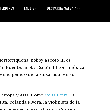
TERIORES
ENGLISH
DESCARGA SALSA APP
uertorriqueña. Bobby Escoto III es
ito Puente. Bobby Escoto III toca música
n el género de la salsa, aquí en su
 Europa y Asia. Como
Celia Cruz
, La
a, Yolanda Rivera, la violinista de la
len, quienes interpretaron y grabado,