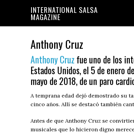
Saltar
Saltar
INTERNATIONAL SALSA
a
al
MAGAZINE
la
contenido
navegación
principal
principal
Anthony Cruz
Anthony Cruz
fue uno de los in
Estados Unidos, el 5 de enero de
mayo de 2018, de un paro cardior
A temprana edad dejó demostrado su tal
cinco años. Allí se destacó también can
Antes de que Anthony Cruz se convirtier
musicales que lo hicieron digno merece