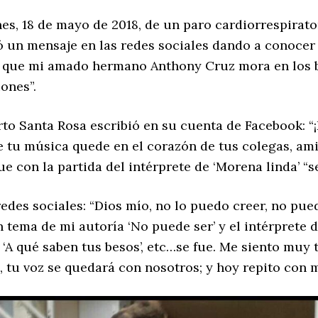
es, 18 de mayo de 2018, de un paro cardiorrespiratori
un mensaje en las redes sociales dando a conocer e
 que mi amado hermano Anthony Cruz mora en los b
ones”.
erto Santa Rosa escribió en su cuenta de Facebook: 
 tu música quede en el corazón de tus colegas, ami
 con la partida del intérprete de ‘Morena linda’ “s
 redes sociales: “Dios mío, no lo puedo creer, no p
 tema de mi autoría ‘No puede ser’ y el intérprete 
él’, ‘A qué saben tus besos’, etc…se fue. Me siento muy
tu voz se quedará con nosotros; y hoy repito con m