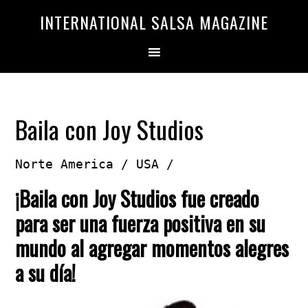
Saltar
Saltar
INTERNATIONAL SALSA MAGAZINE
a
al
la
contenido
navegación
principal
principal
Baila con Joy Studios
Norte America / USA /
¡Baila con Joy Studios fue creado
para ser una fuerza positiva en su
mundo al agregar momentos alegres
a su día!