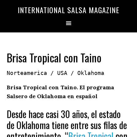
Saltar
Saltar
INTERNATIONAL SALSA MAGAZINE
a
al
la
contenido
navegación
principal
principal
Brisa Tropical con Taino
Norteamerica / USA / Oklahoma
Brisa Tropical con Taino. El programa
Salsero de Oklahoma en español
Desde hace casi 30 años, el estado
de Oklahoma tiene entre sus filas de
entretenimiento, “
Brisa Tropical
con