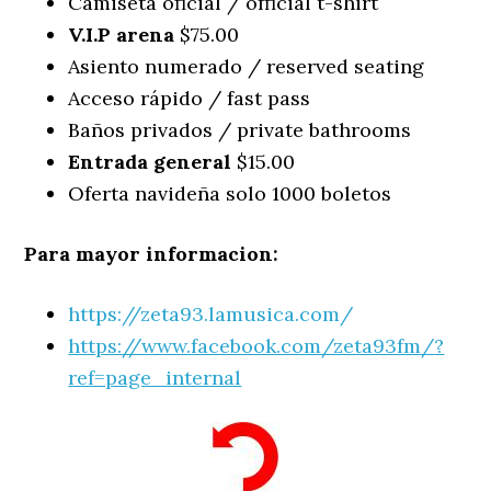
Camiseta oficial / official t-shirt
V.I.P arena
$75.00
Asiento numerado / reserved seating
Acceso rápido / fast pass
Baños privados / private bathrooms
Entrada general
$15.00
Oferta navideña solo 1000 boletos
Para mayor
informacion
:
https://zeta93.lamusica.com/
htt
ps://www.facebook.com/zeta93fm/
?
ref=page_internal