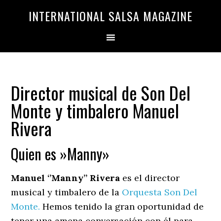
Saltar
Saltar
INTERNATIONAL SALSA MAGAZINE
a
al
la
contenido
navegación
principal
principal
Director musical de Son Del
Monte y timbalero Manuel
Rivera
Quien es »Manny»
Manuel ‘’Manny’’ Rivera
es el director
musical y timbalero de la
Orquesta Son Del
Monte.
Hemos tenido la gran oportunidad de
tener una amena conversación con él para