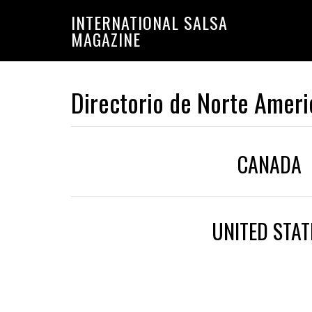
Saltar
Saltar
INTERNATIONAL SALSA
a
al
MAGAZINE
la
contenido
navegación
principal
principal
Directorio de Norte Amer
CANADA
UNITED STAT