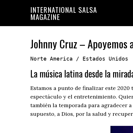
Saltar
Saltar
INTERNATIONAL SALSA
a
al
MAGAZINE
la
contenido
navegación
principal
principal
Johnny Cruz – Apoyemos a 
Norte America / Estados Unidos
La música latina desde la mirad
Estamos a punto de finalizar este 2020 t
espectáculo y el entretenimiento. Quier
también la temporada para agradecer a
supuesto, a Dios, por la salud y recuper