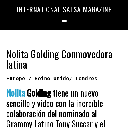
Saltar
Saltar
INTERNATIONAL SALSA MAGAZINE
a
al
la
contenido
navegación
principal
principal
Nolita Golding Conmovedora
latina
Europe / Reino Unido/ Londres
Nolita
Golding
tiene un nuevo
sencillo y video con la increíble
colaboración del nominado al
Grammy Latino Tony Succar y el