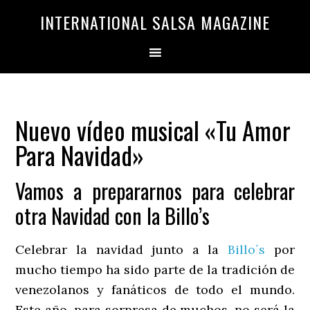
Saltar
Saltar
INTERNATIONAL SALSA MAGAZINE
a
al
la
contenido
navegación
principal
principal
Nuevo vídeo musical «Tu Amor
Para Navidad»
Vamos a prepararnos para celebrar
otra Navidad con la Billo’s
Celebrar la navidad junto a la
Billo´s
por
mucho tiempo ha sido parte de la tradición de
venezolanos y fanáticos de todo el mundo.
Este año, para sorpresa de muchos, no será la