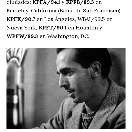
ciudades:
KPFA/94.1
y
KPFB/89.3
en
Berkeley, California (Bahía de San Francisco),
KPFK/90.7
en Los Ángeles, WBAI/99.5 en
Nueva York,
KPFT/90.1
en Houston y
WPFW/89.3
en Washington, DC.