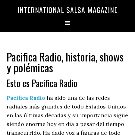
Saltar
Saltar
INTERNATIONAL SALSA MAGAZINE
a
al
la
contenido
navegación
principal
principal
Pacifica Radio, historia, shows
y polémicas
Esto es Pacifica Radio
Pacifica Radio
ha sido una de las redes
radiales más grandes de todo Estados Unidos
en las últimas décadas y su importancia sigue
siendo enorme hoy en día a pesar del tiempo
transcurrido. Ha dado voz a figuras de todo