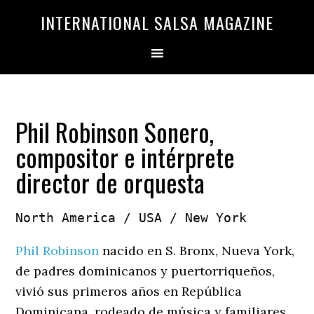
Saltar
Saltar
INTERNATIONAL SALSA MAGAZINE
a
al
la
contenido
navegación
principal
principal
Phil Robinson Sonero,
compositor e intérprete
director de orquesta
North America / USA / New York
Phil Robinson
nacido en S. Bronx, Nueva York,
de padres dominicanos y puertorriqueños,
vivió sus primeros años en República
Dominicana, rodeado de música y familiares