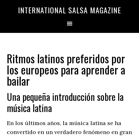
Saltar
Saltar
INTERNATIONAL SALSA MAGAZINE
a
al
la
contenido
navegación
principal
principal
Ritmos latinos preferidos por
los europeos para aprender a
bailar
Una pequeña introducción sobre la
música latina
En los últimos años, la música latina se ha
convertido en un verdadero fenómeno en gran