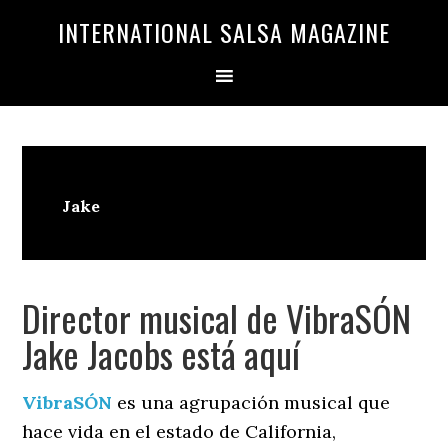
Saltar
Saltar
INTERNATIONAL SALSA MAGAZINE
a
al
la
contenido
navegación
principal
principal
Jake
Director musical de VibraSÓN
Jake Jacobs está aquí
VibraSÓN
es una agrupación musical que
hace vida en el estado de California,