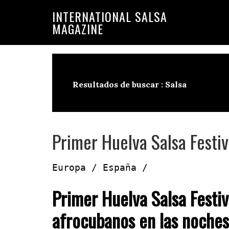
Saltar
Saltar
INTERNATIONAL SALSA
a
al
MAGAZINE
la
contenido
navegación
principal
principal
Resultados de buscar : Salsa
Primer Huelva Salsa Festiv
Europa / España /
Primer Huelva Salsa Festiv
afrocubanos en las noche