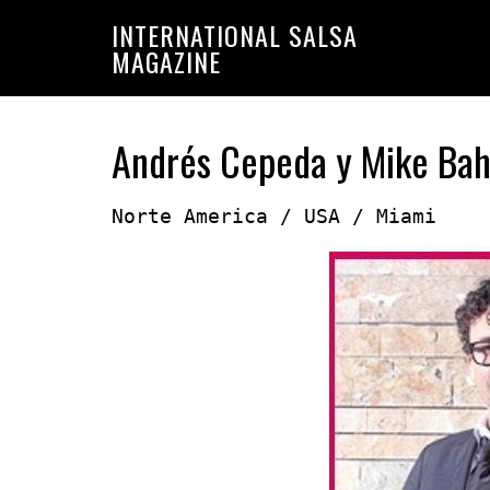
Saltar
Saltar
INTERNATIONAL SALSA
a
al
MAGAZINE
la
contenido
navegación
principal
principal
Andrés Cepeda y Mike Bahi
Norte America / USA / Miami