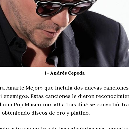
1- Andrés Cepeda
ara Amarte Mejor» que incluía dos nuevas canciones
mi enemigo». Estas canciones le dieron reconocimien
bum Pop Masculino. «Día tras día» se convirtió, tr
 obteniendo discos de oro y platino.
nado este año en tres de las categorías más importa