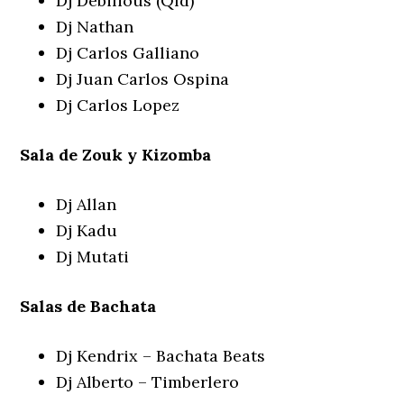
Dj Debilious (Qld)
Dj Nathan
Dj Carlos Galliano
Dj Juan Carlos Ospina
Dj Carlos Lopez
Sala de Zouk y Kizomba
Dj Allan
Dj Kadu
Dj Mutati
Salas de Bachata
Dj Kendrix – Bachata Beats
Dj Alberto – Timberlero