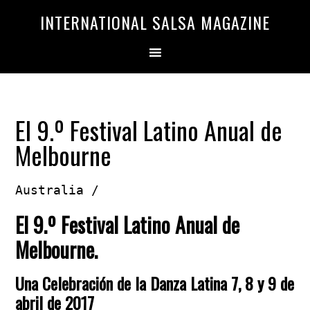
Saltar
Saltar
INTERNATIONAL SALSA MAGAZINE
a
al
la
contenido
navegación
principal
principal
El 9.º Festival Latino Anual de
Melbourne
Australia / 
El 9.º Festival Latino Anual de
Melbourne.
Una Celebración de la Danza Latina 7, 8 y 9 de
abril de 2017