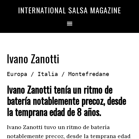
Saltar
Saltar
INTERNATIONAL SALSA MAGAZINE
a
al
la
contenido
navegación
principal
principal
Ivano Zanotti
Europa / Italia / Montefredane
Ivano Zanotti tenía un ritmo de
batería notablemente precoz, desde
la temprana edad de 8 años.
Ivano Zanotti tuvo un ritmo de batería
notablemente precoz, desde la temprana edad