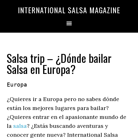
Saltar
Saltar
INTERNATIONAL SALSA MAGAZINE
a
al
la
contenido
navegación
principal
principal
Salsa trip – ¿Dónde bailar
Salsa en Europa?
Europa
¿Quieres ir a Europa pero no sabes dónde
están los mejores lugares para bailar?
¿Quieres entrar en el apasionante mundo de
la
salsa
? ¿Estás buscando aventuras y
conocer gente nueva? International Salsa