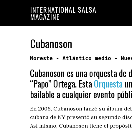
Saltar
Saltar
INTERNATIONAL SALSA
a
al
MAGAZINE
la
contenido
navegación
principal
principal
Cubanoson
Noreste - Atlántico medio - Nue
Cubanoson es una orquesta de da
“Papo” Ortega. Esta
Orquesta
un
bailable a cualquier evento públ
En 2006, Cubanoson lanzó su álbum deb
cubana de NY presentó su segundo disco 
Así mismo, Cubanoson tiene el propósit