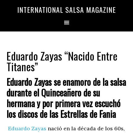
Saltar
Saltar
INTERNATIONAL SALSA MAGAZINE
a
al
la
contenido
navegación
principal
principal
Eduardo Zayas “Nacido Entre
Titanes”
Eduardo Zayas se enamoro de la salsa
durante el Quinceañero de su
hermana y por primera vez escuchó
los discos de las Estrellas de Fania
Eduardo Zayas
nació en la década de los 60s,