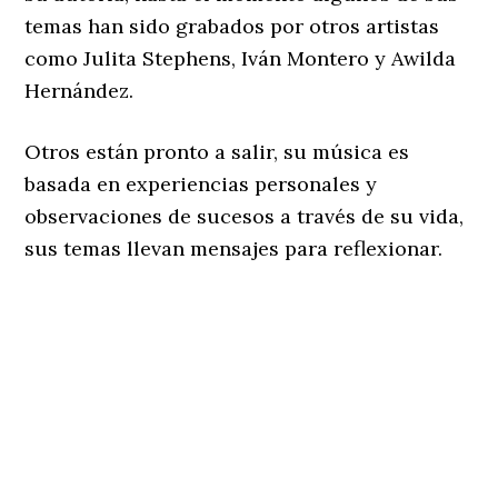
Discografia de Eduardo Zayas
Acerca de
Últimas entradas
Karina Bernales
en
Ingeniero
International Salsa Magazine
LLC
k.bernales@intlsalsamagazine.com
P.O. Box 50631
Palo Alto, CA 94303
+1 408 287-9500