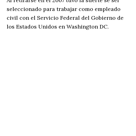
Al retirarse en el 2007 tuvo la suerte se ser
seleccionado para trabajar como empleado
civil con el Servicio Federal del Gobierno de
los Estados Unidos en Washington DC.
Eduardo Zayas
Eduardo comenzó a escribir canciones desde
que sus tempranos años en el militar.
Su amor por la música es tan grande que ha
continuado escribiendo canciones y tuvo la
oportunidad en el 2019 de producir su propia
producción musical “Nacido Entre Titanes”