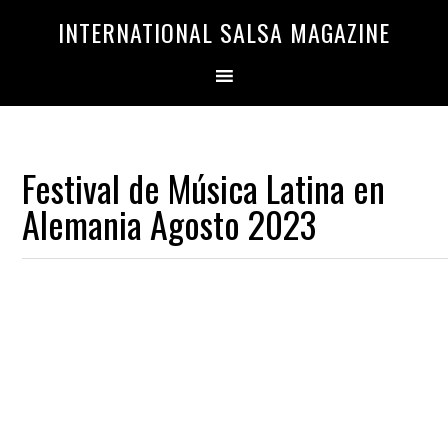
Saltar
Saltar
INTERNATIONAL SALSA MAGAZINE
a
al
la
contenido
navegación
principal
principal
Festival de Música Latina en
Alemania Agosto 2023